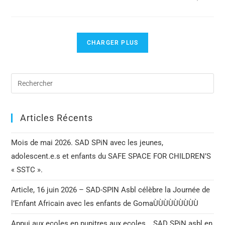
CHARGER PLUS
Articles Récents
Mois de mai 2026. SAD SPiN avec les jeunes,
adolescent.e.s et enfants du SAFE SPACE FOR CHILDREN’S
« SSTC ».
Article, 16 juin 2026 – SAD-SPIN Asbl célèbre la Journée de
l’Enfant Africain avec les enfants de GomaÙÙÙÙÙÙÙÙÙ
Appui aux ecoles en pupitres aux ecoles. _SAD SPiN asbl en