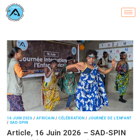
16 JUIN 2026
/
AFRICAIN
/
CÉLÉBRATION
/
JOURNÉE DE L'ENFANT
/
SAD-SPIN
Article, 16 Juin 2026 – SAD-SPIN